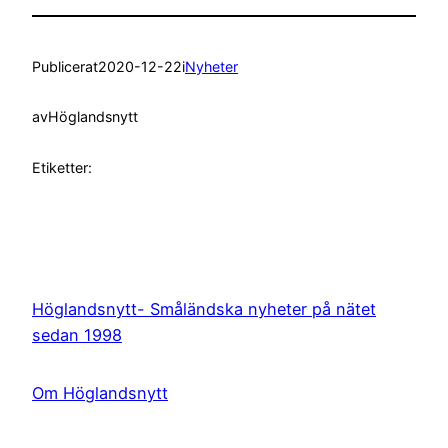
Publicerat
2020-12-22
i
Nyheter
av
Höglandsnytt
Etiketter:
Höglandsnytt- Småländska nyheter på nätet
sedan 1998
Om Höglandsnytt