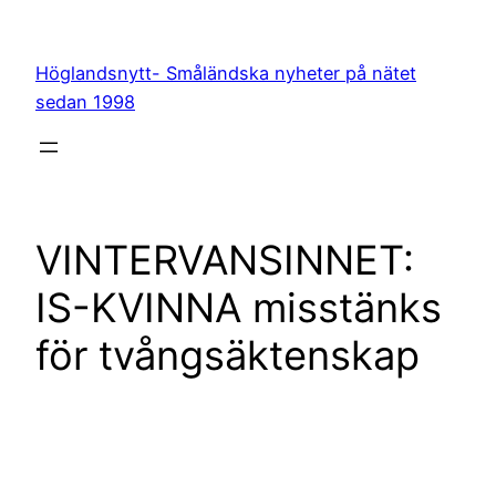
Hoppa
till
Höglandsnytt- Småländska nyheter på nätet
innehåll
sedan 1998
VINTERVANSINNET:
IS-KVINNA misstänks
för tvångsäktenskap