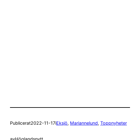
Publicerat
2022-11-17
i
Eksjö
, 
Mariannelund
, 
Toppnyheter
av
Höglandsnytt