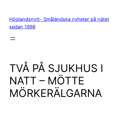
Hoppa
till
Höglandsnytt- Småländska nyheter på nätet
innehåll
sedan 1998
TVÅ PÅ SJUKHUS I
NATT – MÖTTE
MÖRKERÄLGARNA