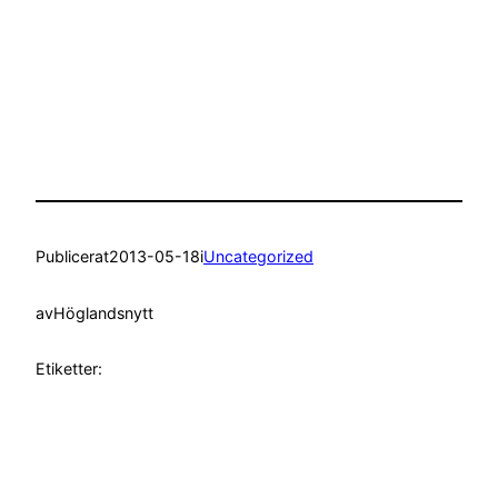
Publicerat
2013-05-18
i
Uncategorized
av
Höglandsnytt
Etiketter: