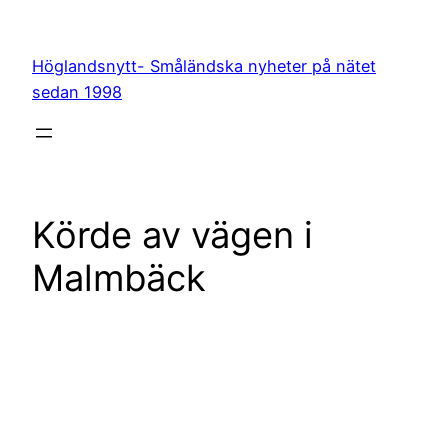
Hoppa
till
Höglandsnytt- Småländska nyheter på nätet
innehåll
sedan 1998
Körde av vägen i
Malmbäck