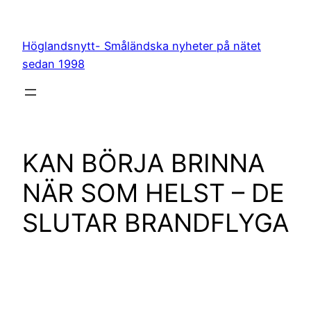
Hoppa
till
Höglandsnytt- Småländska nyheter på nätet
innehåll
sedan 1998
KAN BÖRJA BRINNA
NÄR SOM HELST – DE
SLUTAR BRANDFLYGA