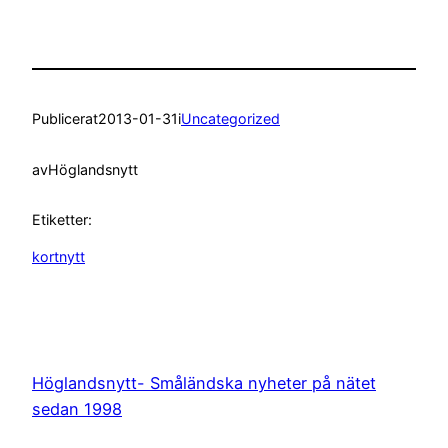
Publicerat
2013-01-31
i
Uncategorized
av
Höglandsnytt
Etiketter:
kortnytt
Höglandsnytt- Småländska nyheter på nätet
sedan 1998