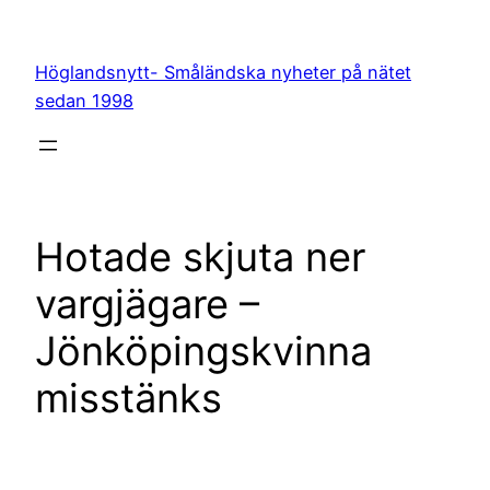
Hoppa
till
Höglandsnytt- Småländska nyheter på nätet
innehåll
sedan 1998
Hotade skjuta ner
vargjägare –
Jönköpingskvinna
misstänks