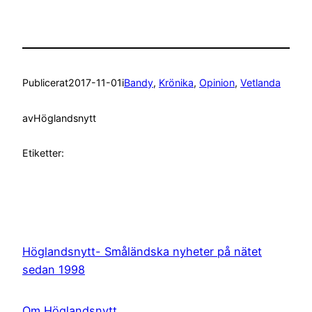
Publicerat
2017-11-01
i
Bandy
, 
Krönika
, 
Opinion
, 
Vetlanda
av
Höglandsnytt
Etiketter:
Höglandsnytt- Småländska nyheter på nätet
sedan 1998
Om Höglandsnytt