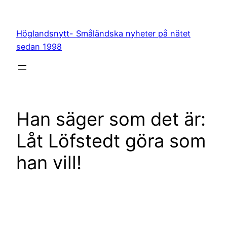
Hoppa
till
Höglandsnytt- Småländska nyheter på nätet
innehåll
sedan 1998
Han säger som det är:
Låt Löfstedt göra som
han vill!