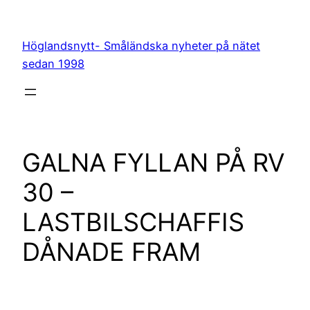
Hoppa
till
Höglandsnytt- Småländska nyheter på nätet
innehåll
sedan 1998
GALNA FYLLAN PÅ RV
30 –
LASTBILSCHAFFIS
DÅNADE FRAM