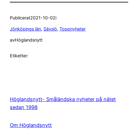
Publicerat
2021-10-02
i
Jönköpings län
, 
Sävsjö
, 
Toppnyheter
av
Höglandsnytt
Etiketter:
Höglandsnytt- Småländska nyheter på nätet
sedan 1998
Om Höglandsnytt