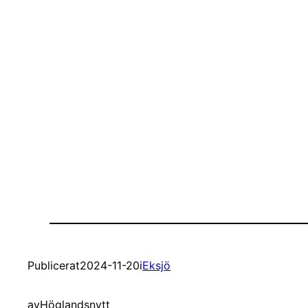
Publicerat
2024-11-20
i
Eksjö
av
Höglandsnytt