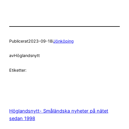
Publicerat
2023-09-18
i
Jönköping
av
Höglandsnytt
Etiketter:
Höglandsnytt- Småländska nyheter på nätet
sedan 1998