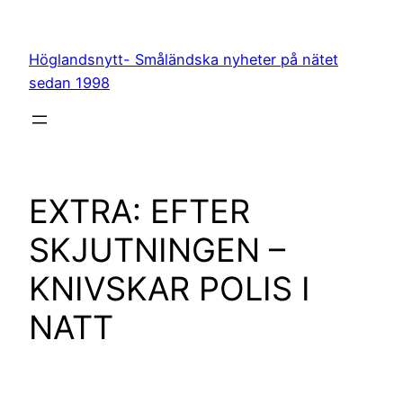
Hoppa
till
Höglandsnytt- Småländska nyheter på nätet
innehåll
sedan 1998
EXTRA: EFTER
SKJUTNINGEN –
KNIVSKAR POLIS I
NATT