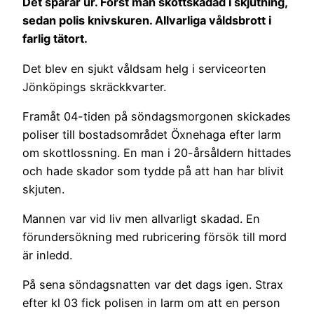
Det spårar ur. Först man skottskadad i skjutning,
sedan polis knivskuren. Allvarliga våldsbrott i
farlig tätort.
Det blev en sjukt våldsam helg i serviceorten
Jönköpings skräckkvarter.
Framåt 04-tiden på söndagsmorgonen skickades
poliser till bostadsområdet Öxnehaga efter larm
om skottlossning. En man i 20-årsåldern hittades
och hade skador som tydde på att han har blivit
skjuten.
Mannen var vid liv men allvarligt skadad. En
förundersökning med rubricering försök till mord
är inledd.
På sena söndagsnatten var det dags igen. Strax
efter kl 03 fick polisen in larm om att en person