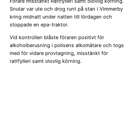
Förare misstänkt Rattfylleri samt olovlig körning.
Snutar var ute och drog runt på stan i Vimmerby
kring midnatt under natten till lördagen och
stoppade en epa-traktor.
Vid kontrollen blåste föraren positivt för
alkoholberusning i polisens alkomätare och togs
med för vidare provtagning, misstänkt för
rattfylleri samt olovlig körning.