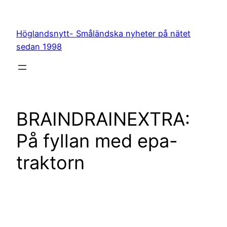
Hoppa
till
Höglandsnytt- Småländska nyheter på nätet
innehåll
sedan 1998
BRAINDRAINEXTRA:
På fyllan med epa-
traktorn