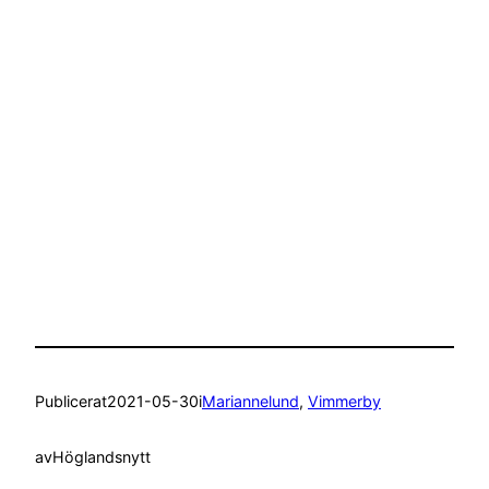
Publicerat
2021-05-30
i
Mariannelund
, 
Vimmerby
av
Höglandsnytt