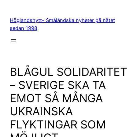
Hoppa
till
Höglandsnytt- Småländska nyheter på nätet
innehåll
sedan 1998
BLÅGUL SOLIDARITET
– SVERIGE SKA TA
EMOT SÅ MÅNGA
UKRAINSKA
FLYKTINGAR SOM