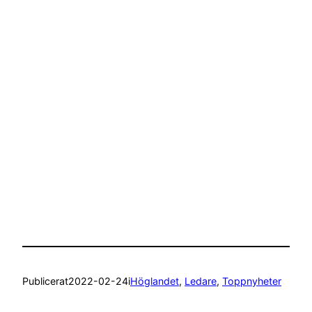
Publicerat
2022-02-24
i
Höglandet
, 
Ledare
, 
Toppnyheter