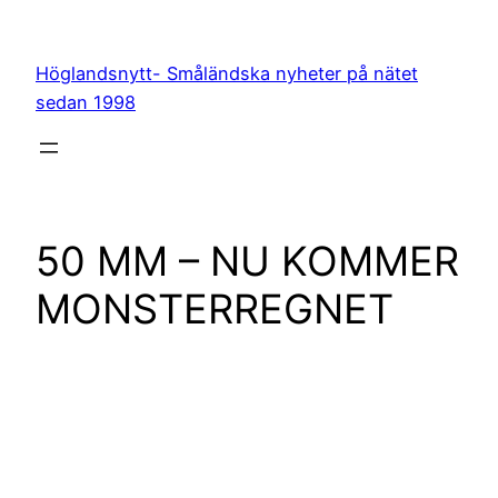
Hoppa
till
Höglandsnytt- Småländska nyheter på nätet
innehåll
sedan 1998
50 MM – NU KOMMER
MONSTERREGNET